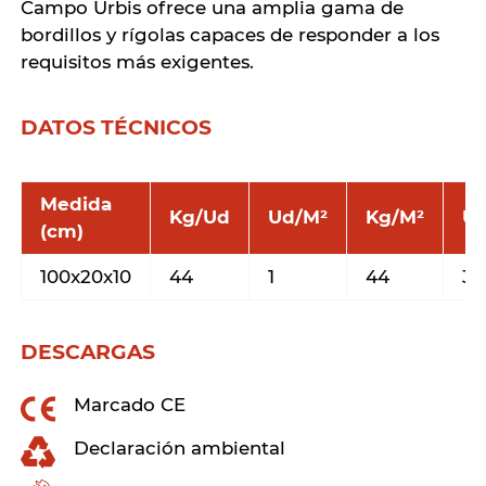
Campo Urbis ofrece una amplia gama de
bordillos y rígolas capaces de responder a los
requisitos más exigentes.
DATOS TÉCNICOS
Medida
Kg/Ud
Ud/M²
Kg/M²
Ud
(cm)
100x20x10
44
1
44
30
DESCARGAS
Marcado CE
Declaración ambiental