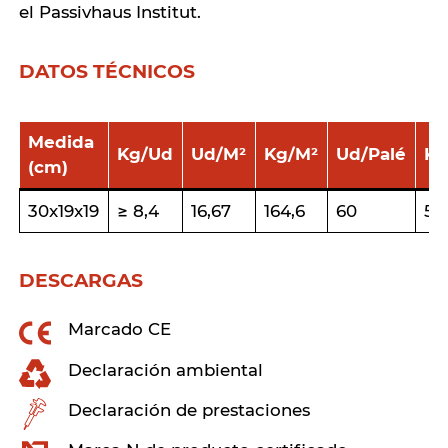
el Passivhaus Institut.
DATOS TÉCNICOS
Medida
Kg/Ud
Ud/M²
Kg/M²
Ud/Palé
Kg
(cm)
30x19x19
≥ 8,4
16,67
164,6
60
59
DESCARGAS
Marcado CE
Declaración ambiental
Declaración de prestaciones