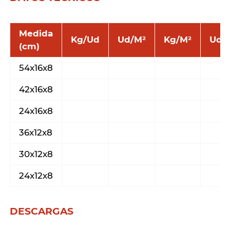
Medida
Kg/Ud
Ud/M²
Kg/M²
Ud/P
(cm)
54x16x8
42x16x8
24x16x8
36x12x8
30x12x8
24x12x8
DESCARGAS